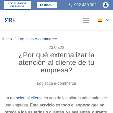
LOCALIZADOR
902 480 902
phone
EXTRANET
DE ENVÍOS
Inicio
/
Logistica e-commerce
23.05.22
¿Por qué externalizar la
atención al cliente de tu
empresa?
Logistica e-commerce
La
atención al cliente
es uno de los pilares principales de
una empresa.
Este servicio es todo el soporte que se
ofrece a los usuarios o clientes, ya sea antes, durante