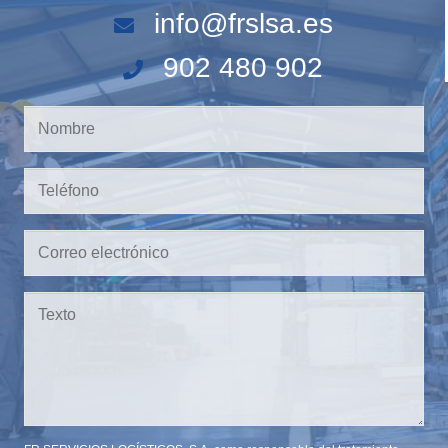
info@frslsa.es
902 480 902