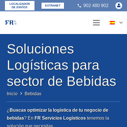
LOCALIZADOR
902 480 902
phone
EXTRANET
DE ENVÍOS
Soluciones
Logísticas para
sector de Bebidas
Inicio
Bebidas
¿
Buscas optimizar la logística de tu negocio de
bebidas
? En
FR Servicios Logísticos
tenemos la
solución que necesitas.