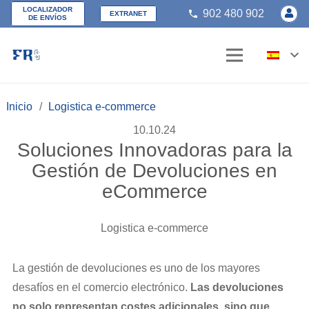
LOCALIZADOR
902 480 902
phone
EXTRANET
DE ENVÍOS
Inicio
/
Logistica e-commerce
10.10.24
Soluciones Innovadoras para la
Gestión de Devoluciones en
eCommerce
Logistica e-commerce
La gestión de devoluciones es uno de los mayores
desafíos en el comercio electrónico.
Las devoluciones
no solo representan costes adicionales, sino que