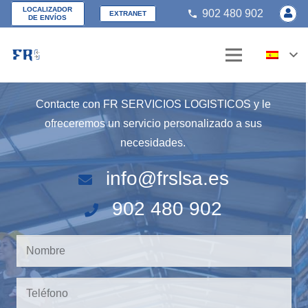
LOCALIZADOR
902 480 902
phone
EXTRANET
¿Cómo podemos
DE ENVÍOS
ayudarle
?
Contacte con FR SERVICIOS LOGISTICOS y le
ofreceremos un servicio personalizado a sus
necesidades.
info@frslsa.es
902 480 902