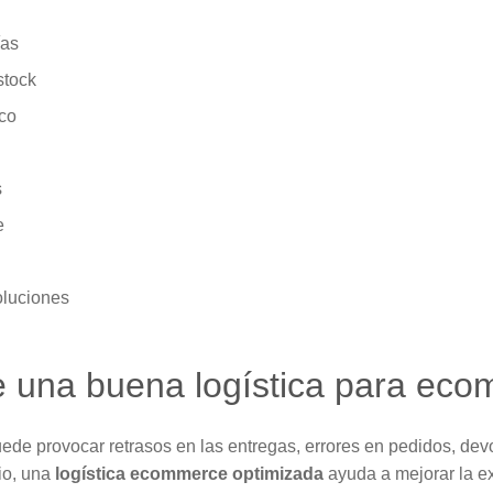
ías
stock
co
s
e
oluciones
e una buena logística para ec
uede provocar retrasos en las entregas, errores en pedidos, dev
io, una
logística ecommerce optimizada
ayuda a mejorar la e