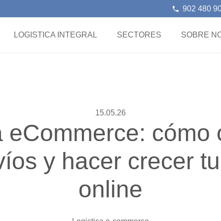
902 480 9
phone
LOGISTICA INTEGRAL
SECTORES
SOBRE N
15.05.26
ca eCommerce: cómo o
víos y hacer crecer tu
online