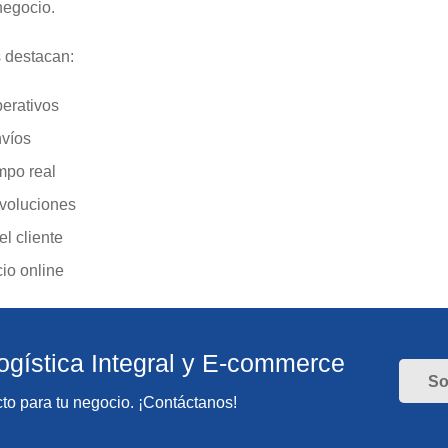
negocio.
s destacan:
erativos
nvíos
mpo real
voluciones
l cliente
io online
ogística Integral y E-commerce
So
to para tu negocio. ¡Contáctanos!