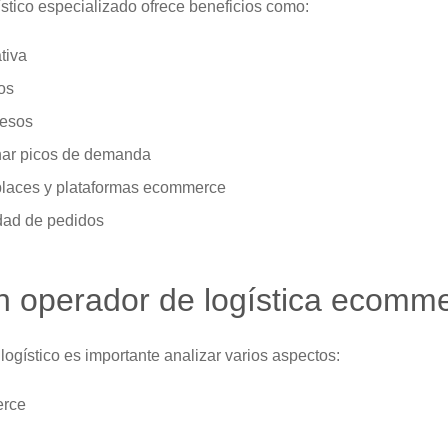
ístico especializado ofrece beneficios como:
tiva
os
cesos
nar picos de demanda
places y plataformas ecommerce
idad de pedidos
n operador de logística ecomm
 logístico es importante analizar varios aspectos:
erce