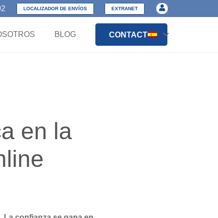
02
LOCALIZADOR DE ENVÍOS
EXTRANET
OSOTROS
BLOG
CONTACTO
ca en la
nline
s.
La confianza se gana en