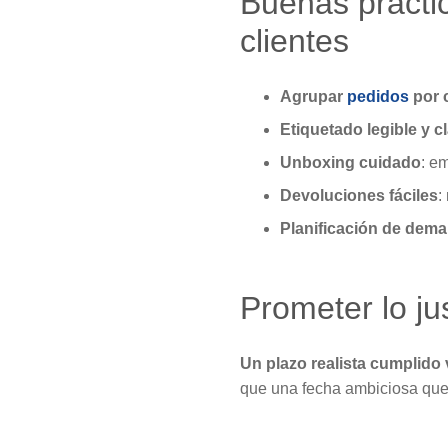
Buenas práctic
clientes
Agrupar
pedidos
por c
Etiquetado legible y c
Unboxing cuidado
: e
Devoluciones fáciles
:
Planificación de dem
Prometer lo ju
Un plazo realista cumplid
que una fecha ambiciosa que