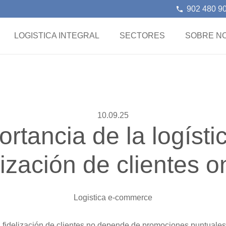
902 480 9
phone
LOGISTICA INTEGRAL
SECTORES
SOBRE N
10.09.25
rtancia de la logísti
lización de clientes o
Logistica e-commerce
la fidelización de clientes no depende de promociones puntuale