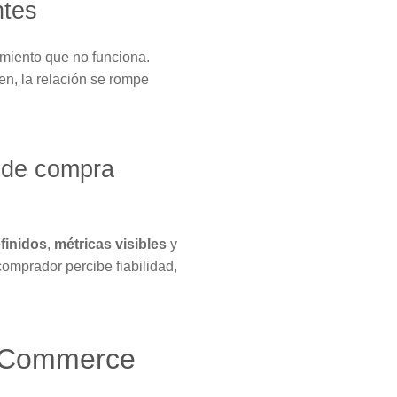
ntes
miento que no funciona.
iten, la relación se rompe
a de compra
finidos
,
métricas visibles
y
comprador percibe fiabilidad,
a eCommerce