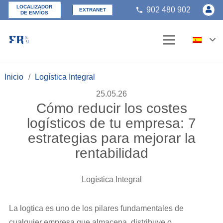
LOCALIZADOR
902 480 902
phone
EXTRANET
DE ENVÍOS
Inicio
/
Logística Integral
25.05.26
Cómo reducir los costes
logísticos de tu empresa: 7
estrategias para mejorar la
rentabilidad
Logística Integral
La logtica es uno de los pilares fundamentales de
cualquier empresa que almacena, distribuye o