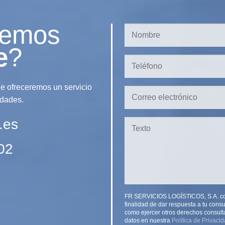
demos
e
?
 ofreceremos un servicio
idades.
.es
02
FR SERVICIOS LOGÍSTICOS, S.A. como
finalidad de dar respuesta a tu consul
como ejercer otros derechos consulta
datos en nuestra
Política de Privaci